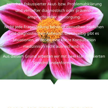
zwischen fokussierter Akut- bzw. Problemabklärung
und vertiefter diagnostisch oder präventiv
anspruchsvoller Versorgung.
Nicht jede Fragestellung benötigt denselben zeitlichen
und diagnostischen Aufwand. Gleichzeitig gibt es
Situationen, in denen eine kurze Konsultation
medizinisch nicht ausreichend ist.
Aus diesem Grund arbeiten wir mit zwei klar definierten
Sprechstundenformen.